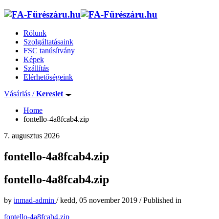
Rólunk
Szolgáltatásaink
FSC tanúsítvány
Képek
Szállítás
Elérhetőségeink
Vásárlás /
Kereslet
Home
fontello-4a8fcab4.zip
7. augusztus 2026
fontello-4a8fcab4.zip
fontello-4a8fcab4.zip
by
inmad-admin
/
kedd, 05 november 2019
/
Published in
fontello-4a8fcab4.zip