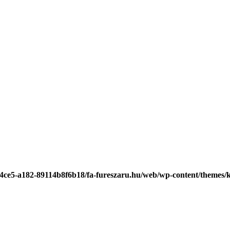
-4ce5-a182-89114b8f6b18/fa-fureszaru.hu/web/wp-content/themes/