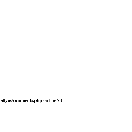
kallyas/comments.php
on line
73