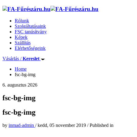
Rólunk
Szolgáltatásaink
FSC tanúsítvány
Képek
Szállítás
Elérhetőségeink
Vásárlás /
Kereslet
Home
fsc-bg-img
6. augusztus 2026
fsc-bg-img
fsc-bg-img
by
inmad-admin
/
kedd, 05 november 2019
/
Published in