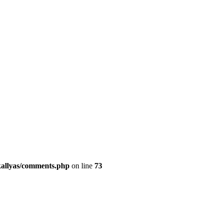
kallyas/comments.php
on line
73