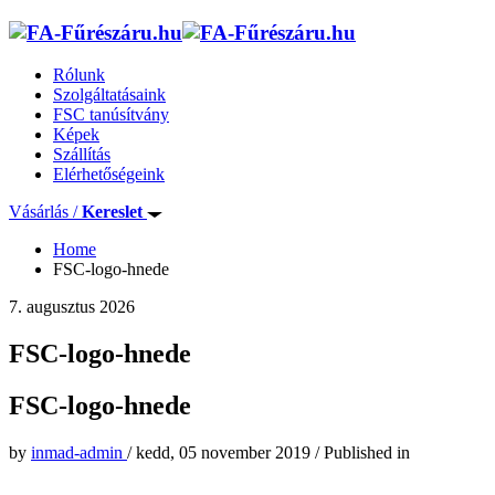
Rólunk
Szolgáltatásaink
FSC tanúsítvány
Képek
Szállítás
Elérhetőségeink
Vásárlás /
Kereslet
Home
FSC-logo-hnede
7. augusztus 2026
FSC-logo-hnede
FSC-logo-hnede
by
inmad-admin
/
kedd, 05 november 2019
/
Published in