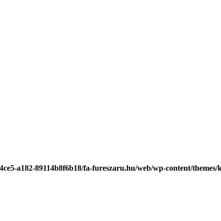
-4ce5-a182-89114b8f6b18/fa-fureszaru.hu/web/wp-content/themes/