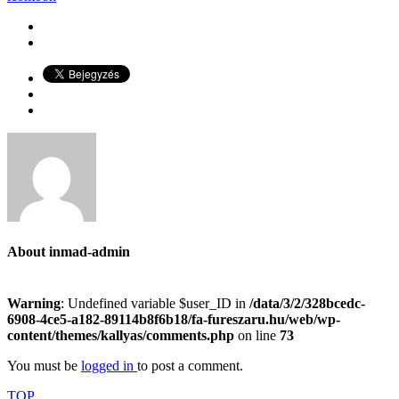
About
inmad-admin
Warning
: Undefined variable $user_ID in
/data/3/2/328bcedc-
6908-4ce5-a182-89114b8f6b18/fa-fureszaru.hu/web/wp-
content/themes/kallyas/comments.php
on line
73
You must be
logged in
to post a comment.
TOP