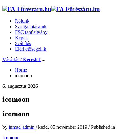
Rólunk
Szolgáltatásaink
FSC tanúsítvány
Képek
Szállítás
Elérhetőségeink
Vásárlás /
Kereslet
Home
icomoon
6. augusztus 2026
icomoon
icomoon
by
inmad-admin
/
kedd, 05 november 2019
/
Published in
icomoon