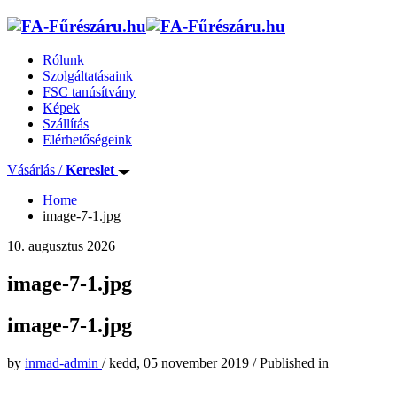
Rólunk
Szolgáltatásaink
FSC tanúsítvány
Képek
Szállítás
Elérhetőségeink
Vásárlás /
Kereslet
Home
image-7-1.jpg
10. augusztus 2026
image-7-1.jpg
image-7-1.jpg
by
inmad-admin
/
kedd, 05 november 2019
/
Published in