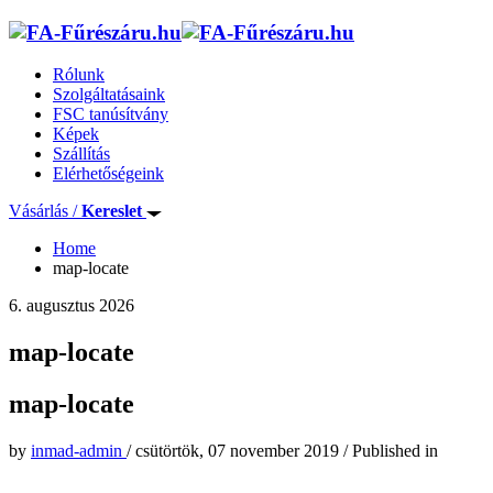
Rólunk
Szolgáltatásaink
FSC tanúsítvány
Képek
Szállítás
Elérhetőségeink
Vásárlás /
Kereslet
Home
map-locate
6. augusztus 2026
map-locate
map-locate
by
inmad-admin
/
csütörtök, 07 november 2019
/
Published in