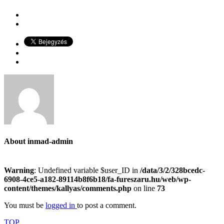
About
inmad-admin
Warning
: Undefined variable $user_ID in
/data/3/2/328bcedc-
6908-4ce5-a182-89114b8f6b18/fa-fureszaru.hu/web/wp-
content/themes/kallyas/comments.php
on line
73
You must be
logged in
to post a comment.
TOP