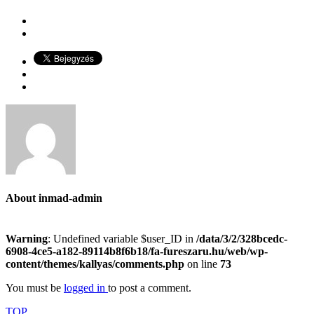
About
inmad-admin
Warning
: Undefined variable $user_ID in
/data/3/2/328bcedc-
6908-4ce5-a182-89114b8f6b18/fa-fureszaru.hu/web/wp-
content/themes/kallyas/comments.php
on line
73
You must be
logged in
to post a comment.
TOP