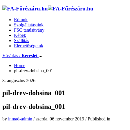
Rólunk
Szolgáltatásaink
FSC tanúsítvány
Képek
Szállítás
Elérhetőségeink
Vásárlás /
Kereslet
Home
pil-drev-dobsina_001
8. augusztus 2026
pil-drev-dobsina_001
pil-drev-dobsina_001
by
inmad-admin
/
szerda, 06 november 2019
/
Published in