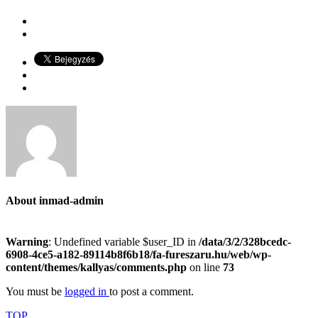
About
inmad-admin
Warning
: Undefined variable $user_ID in
/data/3/2/328bcedc-
6908-4ce5-a182-89114b8f6b18/fa-fureszaru.hu/web/wp-
content/themes/kallyas/comments.php
on line
73
You must be
logged in
to post a comment.
TOP