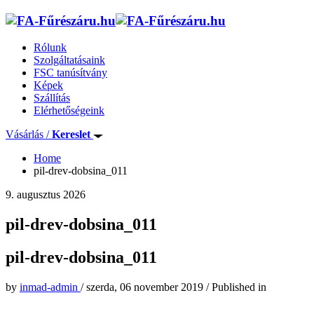
Rólunk
Szolgáltatásaink
FSC tanúsítvány
Képek
Szállítás
Elérhetőségeink
Vásárlás /
Kereslet
Home
pil-drev-dobsina_011
9. augusztus 2026
pil-drev-dobsina_011
pil-drev-dobsina_011
by
inmad-admin
/
szerda, 06 november 2019
/
Published in