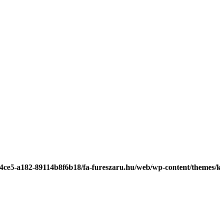
-4ce5-a182-89114b8f6b18/fa-fureszaru.hu/web/wp-content/themes/