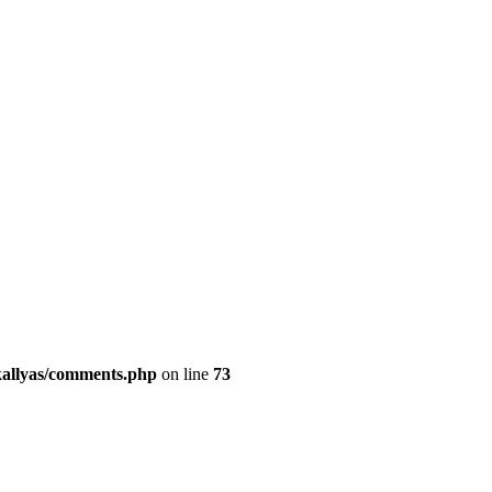
kallyas/comments.php
on line
73