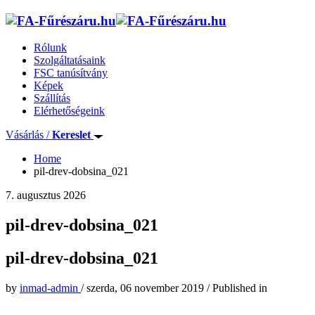
Rólunk
Szolgáltatásaink
FSC tanúsítvány
Képek
Szállítás
Elérhetőségeink
Vásárlás /
Kereslet
Home
pil-drev-dobsina_021
7. augusztus 2026
pil-drev-dobsina_021
pil-drev-dobsina_021
by
inmad-admin
/
szerda, 06 november 2019
/
Published in