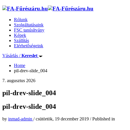
Rólunk
Szolgáltatásaink
FSC tanúsítvány
Képek
Szállítás
Elérhetőségeink
Vásárlás /
Kereslet
Home
pil-drev-slide_004
7. augusztus 2026
pil-drev-slide_004
pil-drev-slide_004
by
inmad-admin
/
csütörtök, 19 december 2019
/
Published in